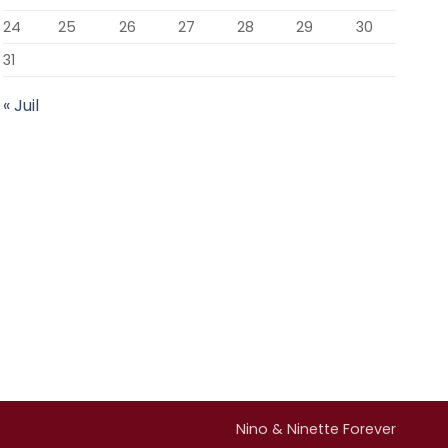
24
25
26
27
28
29
30
31
« Juil
Nino & Ninette Forever