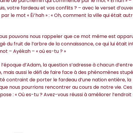
emaine de parchemin qui commence par le mot « Éi’hah » –
votre fardeau et vos conflits ? – avec le verset d’ouve
le mot « Éï’hah » : « Oh, comment la ville qui était autre
 », nous pouvons nous rappeler que ce mot même est apparu
 fruit de l’arbre de la connaissance, ce qui lui était int
 mot – Ayékah – « où es-tu ? »
is l’époque d’Adam, la question s’adresse à chacun d’entre
 mais aussi le défi de faire face à des phénomènes stupé
été contraint de porter le fardeau d’une nation entière, la
té que nous pourrions rencontrer au cours de notre vie. C
 pose : « Où es-tu ? Avez-vous réussi à améliorer l’endroit