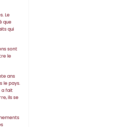
s. Le
né que
its qui
ons sont
tre le
nte ans
s le pays.
a fait
e, ils se
vénements
es