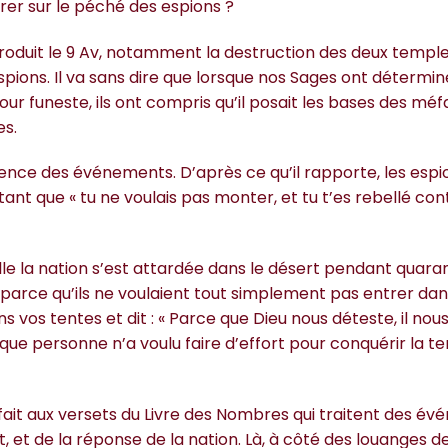
trer sur le péché des espions ?
roduit le 9 Av, notamment la destruction des deux temple
pions. Il va sans dire que lorsque nos Sages ont détermi
ur funeste, ils ont compris qu’il posait les bases des méfa
es.
uence des événements. D’après ce qu’il rapporte, les espi
tant que « tu ne voulais pas monter, et tu t’es rebellé con
elle la nation s’est attardée dans le désert pendant quara
ôt parce qu’ils ne voulaient tout simplement pas entrer dan
vos tentes et dit : « Parce que Dieu nous déteste, il nous 
que personne n’a voulu faire d’effort pour conquérir la terr
fait aux versets du Livre des Nombres qui traitent des é
, et de la réponse de la nation. Là, à côté des louanges d