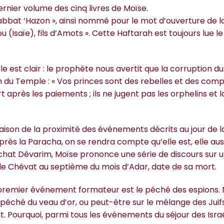
ier volume des cinq livres de Moïse.
bbat ‘Hazon », ainsi nommé pour le mot d’ouverture de l
u (Isaïe), fils d’Amots ». Cette Haftarah est toujours lue le
e est clair : le prophète nous avertit que la corruption du
 du Temple : « Vos princes sont des rebelles et des co
 après les paiements ; ils ne jugent pas les orphelins et l
raison de la proximité des événements décrits au jour de l
rès la Paracha, on se rendra compte qu’elle est, elle auss
achat Dévarim, Moïse prononce une série de discours sur 
de Chévat au septième du mois d’Adar, date de sa mort.
 premier événement formateur est le péché des espions.
e péché du veau d’or, ou peut-être sur le mélange des Jui
fait. Pourquoi, parmi tous les événements du séjour des Isra