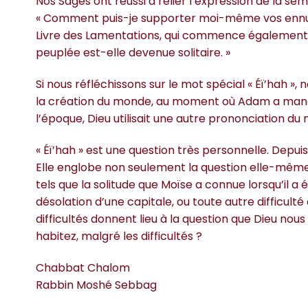
Nos Sages ont réussi à relier l’expression de la s
« Comment puis-je supporter moi-même vos ennuis, 
Livre des Lamentations, qui commence également par 
peuplée est-elle devenue solitaire. »
Si nous réfléchissons sur le mot spécial « Éï’hah
la création du monde, au moment où Adam a mangé du
l’époque, Dieu utilisait une autre prononciation du
« Éï’hah » est une question très personnelle. Depu
Elle englobe non seulement la question elle-même,
tels que la solitude que Moïse a connue lorsqu’il a 
désolation d’une capitale, ou toute autre difficul
difficultés donnent lieu à la question que Dieu nous
habitez, malgré les difficultés ?
Chabbat Chalom
Rabbin Moshé Sebbag