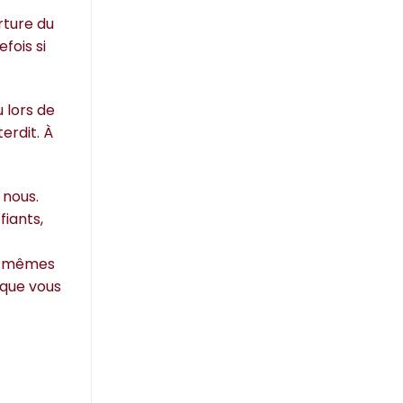
rture du
fois si
 lors de
erdit. À
 nous.
fiants,
es mêmes
 que vous