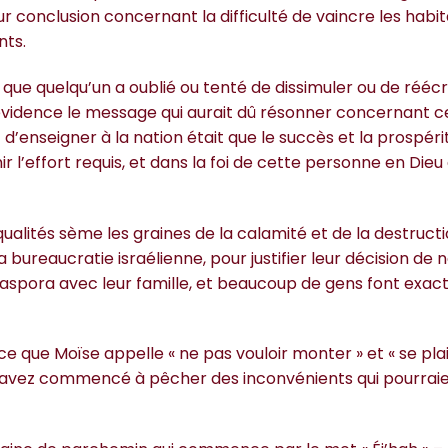
eur conclusion concernant la difficulté de vaincre les habi
nts.
 que quelqu’un a oublié ou tenté de dissimuler ou de réécr
n évidence le message qui aurait dû résonner concernant ce
d’enseigner à la nation était que le succès et la prospéri
 l’effort requis, et dans la foi de cette personne en Dieu
alités sème les graines de la calamité et de la destructi
 bureaucratie israélienne, pour justifier leur décision de 
 diaspora avec leur famille, et beaucoup de gens font exa
e que Moïse appelle « ne pas vouloir monter » et « se plai
ous avez commencé à pêcher des inconvénients qui pourrai