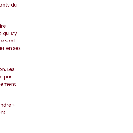
tants du
ire
 qui s’y
té sont
 et en ses
on. Les
ne pas
ctement
ndre ».
ent