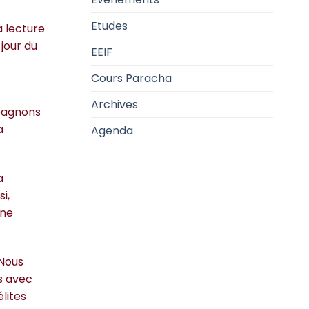
Etudes
a lecture
 jour du
EEIF
Cours Paracha
Archives
mpagnons
a
Agenda
a
i,
une
 Nous
fs avec
élites