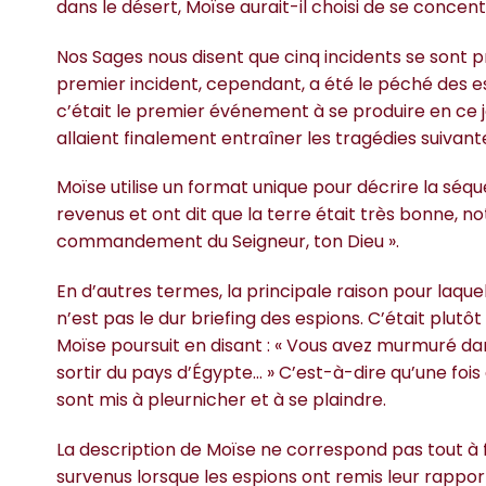
dans le désert, Moïse aurait-il choisi de se concen
Nos Sages nous disent que cinq incidents se sont p
premier incident, cependant, a été le péché des es
c’était le premier événement à se produire en ce jo
allaient finalement entraîner les tragédies suivant
Moïse utilise un format unique pour décrire la séq
revenus et ont dit que la terre était très bonne, no
commandement du Seigneur, ton Dieu ».
En d’autres termes, la principale raison pour laqu
n’est pas le dur briefing des espions. C’était plut
Moïse poursuit en disant : « Vous avez murmuré dans 
sortir du pays d’Égypte… » C’est-à-dire qu’une fois 
sont mis à pleurnicher et à se plaindre.
La description de Moïse ne correspond pas tout à 
survenus lorsque les espions ont remis leur rapport