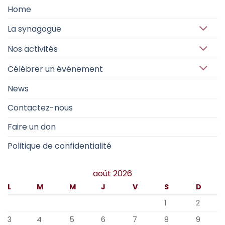
Home
La synagogue
Nos activités
Célébrer un événement
News
Contactez-nous
Faire un don
Politique de confidentialité
août 2026
L
M
M
J
V
S
D
1
2
3
4
5
6
7
8
9