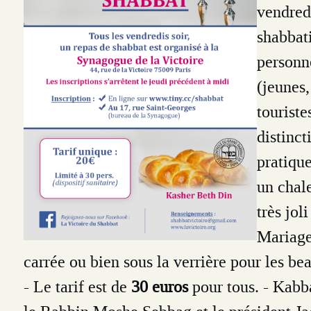
vendredi
shabbat
personn
(jeunes,
touriste
distinct
pratique
un chal
très jol
Mariages
carrée ou bien sous la verrière pour les be
- Le tarif est de
30 euros
pour tous.
- Kabb